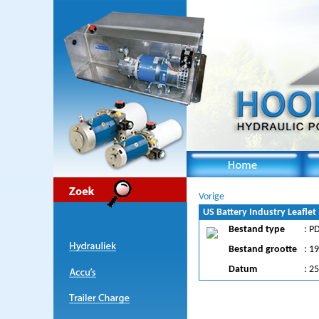
Vorige
US Battery Industry Leaflet
Bestand type
: P
Bestand grootte
: 1
Datum
: 2